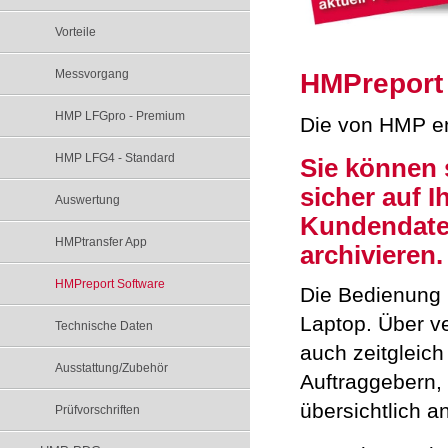
Vorteile
Messvorgang
HMPreport 
HMP LFGpro - Premium
Die von HMP en
HMP LFG4 - Standard
Sie können 
sicher auf 
Auswertung
Kundendaten
HMPtransfer App
archivieren.
HMPreport Software
Die Bedienung i
Laptop. Über v
Technische Daten
auch zeitgleich
Ausstattung/Zubehör
Auftraggebern,
übersichtlich a
Prüfvorschriften