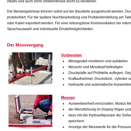
intuitiv und auch ohne Vorkenntnisse leicht zu verstehen.
Die Messergebnisse können sofort auf der Baustelle ausgedruckt werden. D
protokolliert. Für die spätere Nachbearbeitung und Protokollerstellung am T
oder Kabel exportiert werden. Für eine reibungslose Kommunikation bei inter
Sprachauswahl und individuelle Einstellmöglichkeiten.
Der Messvorgang
Vorbereiten
Messgestell montieren und aufstellen
Messuhr und Messkopf befestigen
Druckplatte auf Prüfstelle auflegen, G
Kraftaufnehmer, Druckstück, -zylinder 
Hydraulik und automatische Auswerteei
Messen
Auswerteeinheit einschalten, Modus M
der Menüführung im Display folgen und
dazu mit der Hydraulikpumpe die Sollw
speichern
Anzeige der Messwerte für die Pressu