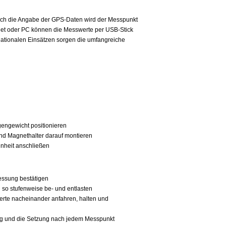
urch die Angabe der GPS-Daten wird der Messpunkt
ablet oder PC können die Messwerte per USB-Stick
nationalen Einsätzen sorgen die umfangreiche
egengewicht positionieren
und Magnethalter darauf montieren
nheit anschließen
essung bestätigen
 so stufenweise be- und entlasten
erte nacheinander anfahren, halten und
ng und die Setzung nach jedem Messpunkt