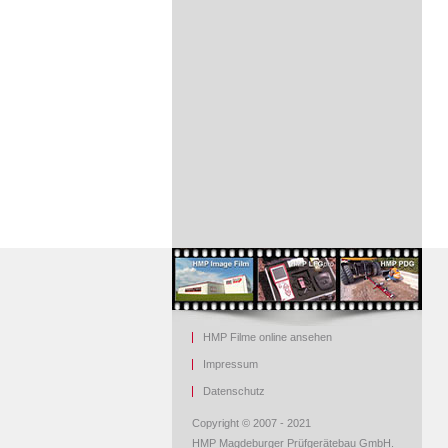
HMP Filme online ansehen
Impressum
Datenschutz
Copyright © 2007 - 2021
HMP Magdeburger Prüfgerätebau GmbH.