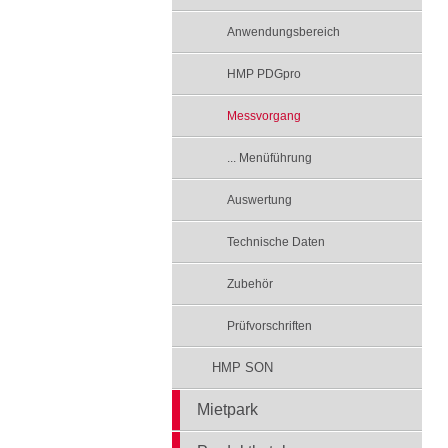
Anwendungsbereich
HMP PDGpro
Messvorgang
... Menüführung
Auswertung
Technische Daten
Zubehör
Prüfvorschriften
HMP SON
Mietpark