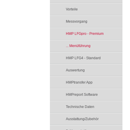
Vorteile
Messvorgang
HMP LFGpro - Premium
... Menüführung
HMP LFG4 - Standard
Auswertung
HMPtransfer App
HMPreport Software
Technische Daten
Ausstattung/Zubehör