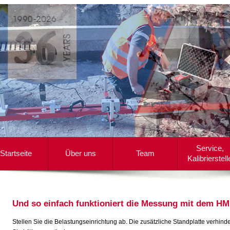
Service,
Startseite
Über uns
Team
Kalibrierstell
Und so einfach funktioniert die Messung mit dem H
Stellen Sie die Belastungseinrichtung ab. Die zusätzliche Standplatte verhi