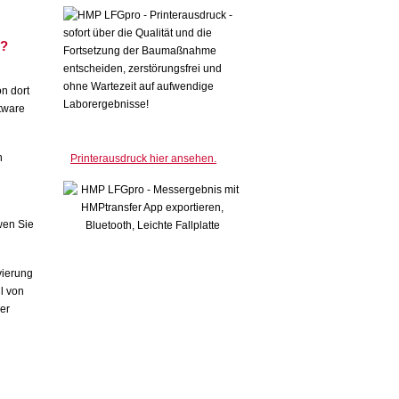
n?
n dort
tware
n
Printerausdruck hier ansehen.
wen Sie
vierung
l von
er