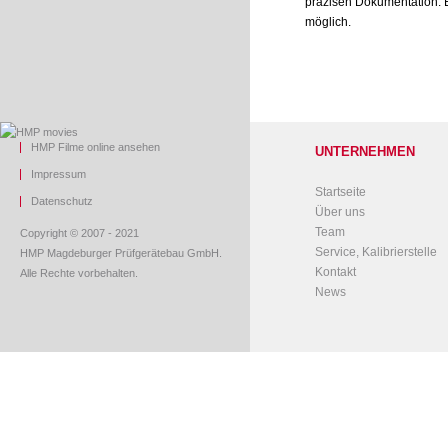
präzisen Dokumentation. E
möglich.
HMP Filme online ansehen
UNTERNEHMEN
Impressum
Startseite
Datenschutz
Über uns
Team
Copyright © 2007 - 2021
Service, Kalibrierstelle
HMP Magdeburger Prüfgerätebau GmbH.
Kontakt
Alle Rechte vorbehalten.
News