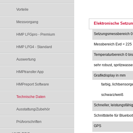
Vorteile
Messvorgang
Elektronische Setzu
Setzungsmessbereich 0,
HMP LFGpro - Premium
Messbereich Evd < 225
HMP LFG4 - Standard
Temperaturbereich 0 bis
Auswertung
sehr robust, spritzwas
HMPtransfer App
Grafikdisplay in mm
HMPreport Software
farbig, lichtsensor
schwarz/weiß
Technische Daten
Schneller, leistungsfähi
Ausstattung/Zubehör
Schnittstelle für Blueto
Prüfvorschriften
GPS