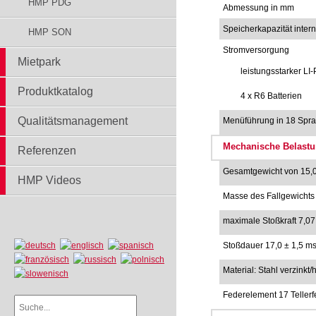
HMP PDG
Abmessung in mm
Speicherkapazität inter
HMP SON
Stromversorgung
Mietpark
leistungsstarker L
Produktkatalog
4 x R6 Batterien
Qualitätsmanagement
Menüführung in 18 Spr
Mechanische Belastu
Referenzen
Gesamtgewicht von 15,0
HMP Videos
Masse des Fallgewichts
maximale Stoßkraft 7,07
Stoßdauer 17,0 ± 1,5 m
Material: Stahl verzinkt/
Federelement 17 Teller