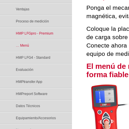
Ponga el mecan
Ventajas
magnética, evi
Proceso de medición
Coloque la pla
HMP LFGpro - Premium
de carga sobre 
Conecte ahora 
… Menú
equipo de medi
HMP LFG4 - Standard
El menú de 
Evaluación
forma fiable
HMPtransfer App
HMPreport Software
Datos Técnicos
Equipamiento/Accesorios