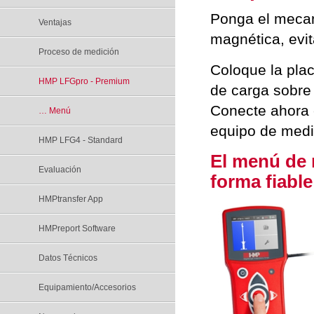
Ponga el mecan
Ventajas
magnética, evi
Proceso de medición
Coloque la pla
HMP LFGpro - Premium
de carga sobre 
Conecte ahora 
… Menú
equipo de medi
HMP LFG4 - Standard
El menú de 
Evaluación
forma fiable
HMPtransfer App
HMPreport Software
Datos Técnicos
Equipamiento/Accesorios