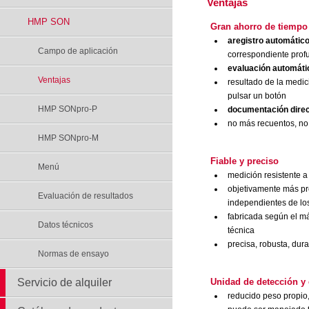
Ventajas
HMP SON
Gran ahorro de tiempo 
aregistro automátic
Campo de aplicación
correspondiente prof
evaluación automáti
Ventajas
resultado de la medi
pulsar un botón
HMP SONpro-P
documentación direc
no más recuentos, n
HMP SONpro-M
Fiable y preciso
Menú
medición resistente a 
objetivamente más pr
Evaluación de resultados
independientes de los
fabricada según el m
Datos técnicos
técnica
precisa, robusta, dur
Normas de ensayo
Servicio de alquiler
Unidad de detección y
reducido peso propio