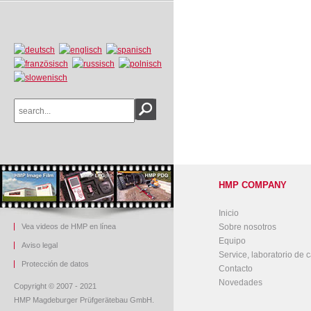
HMP COMPANY
Inicio
Vea videos de HMP en línea
Sobre nosotros
Equipo
Aviso legal
Service, laboratorio de c
Protección de datos
Contacto
Novedades
Copyright © 2007 - 2021
HMP Magdeburger Prüfgerätebau GmbH.