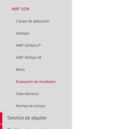
HMP SON
Campo de aplicación
Ventajas
HMP SONpro-P
HMP SONpro-M
Menú
Evaluación de resultados
Datos técnicos
Normas de ensayo
Servicio de alquiler