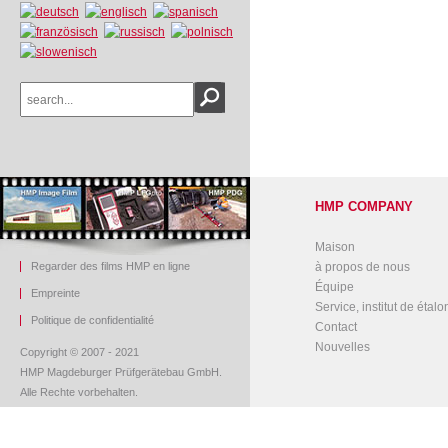
HMP COMPANY
Maison
Regarder des films HMP en ligne
à propos de nous
Équipe
Empreinte
Service, institut de étal
Politique de confidentialité
Contact
Nouvelles
Copyright © 2007 - 2021
HMP Magdeburger Prüfgerätebau GmbH.
Alle Rechte vorbehalten.