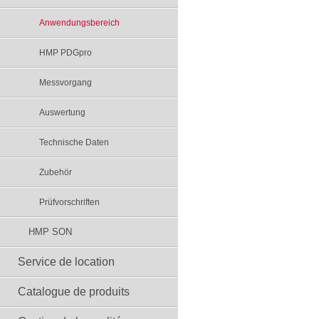
Anwendungsbereich
HMP PDGpro
Messvorgang
Auswertung
Technische Daten
Zubehör
Prüfvorschriften
HMP SON
Service de location
Catalogue de produits