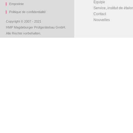
Équipe
Empreinte
Service, institut de étal
Politique de confidentialité
Contact
Nouvelles
Copyright © 2007 - 2021
HMP Magdeburger Prüfgerätebau GmbH.
Alle Rechte vorbehalten.