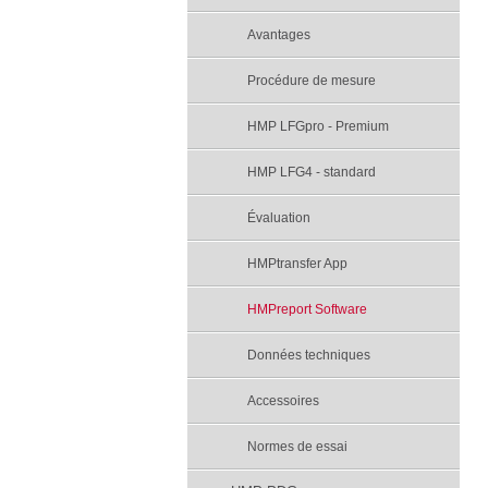
Avantages
Procédure de mesure
HMP LFGpro - Premium
HMP LFG4 - standard
Évaluation
HMPtransfer App
HMPreport Software
Données techniques
Accessoires
Normes de essai