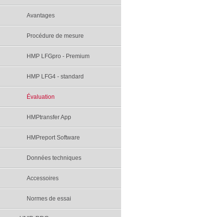
Avantages
Procédure de mesure
HMP LFGpro - Premium
HMP LFG4 - standard
Évaluation
HMPtransfer App
HMPreport Software
Données techniques
Accessoires
Normes de essai