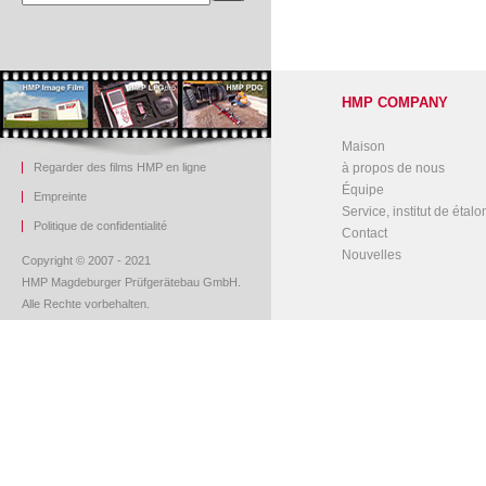
HMP COMPANY
Maison
Regarder des films HMP en ligne
à propos de nous
Équipe
Empreinte
Service, institut de étal
Politique de confidentialité
Contact
Nouvelles
Copyright © 2007 - 2021
HMP Magdeburger Prüfgerätebau GmbH.
Alle Rechte vorbehalten.