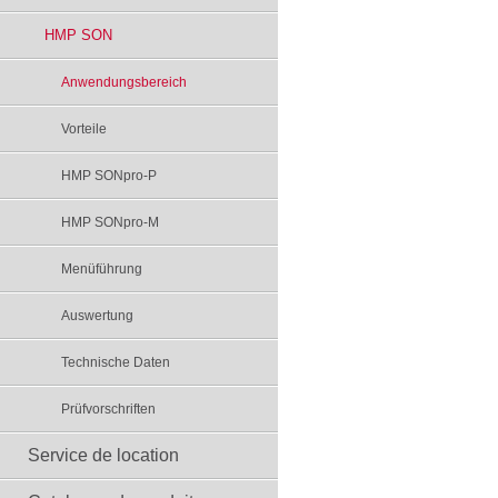
HMP SON
Anwendungsbereich
Vorteile
HMP SONpro-P
HMP SONpro-M
Menüführung
Auswertung
Technische Daten
Prüfvorschriften
Service de location