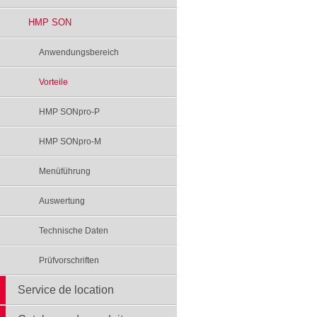
HMP SON
Anwendungsbereich
Vorteile
HMP SONpro-P
HMP SONpro-M
Menüführung
Auswertung
Technische Daten
Prüfvorschriften
Service de location