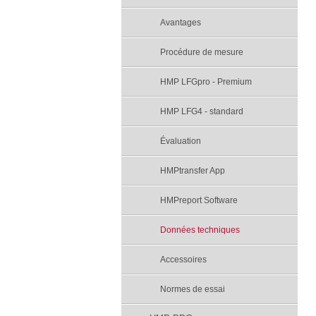
Avantages
Procédure de mesure
HMP LFGpro - Premium
HMP LFG4 - standard
Évaluation
HMPtransfer App
HMPreport Software
Données techniques
Accessoires
Normes de essai