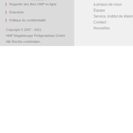
Regarder des films HMP en ligne
à propos de nous
Équipe
Empreinte
Service, institut de étal
Politique de confidentialité
Contact
Nouvelles
Copyright © 2007 - 2021
HMP Magdeburger Prüfgerätebau GmbH.
Alle Rechte vorbehalten.