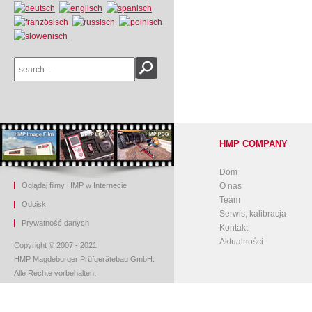
HMP COMPANY
Dom
Oglądaj filmy HMP w Internecie
O nas
Team
O
dcisk
Serwis, kalibracja
Prywatność danych
Kontakt
Aktualności
Copyright © 2007 - 2021
HMP Magdeburger Prüfgerätebau GmbH.
Alle Rechte vorbehalten.