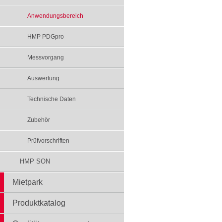
Anwendungsbereich
HMP PDGpro
Messvorgang
Auswertung
Technische Daten
Zubehör
Prüfvorschriften
HMP SON
Mietpark
Produktkatalog