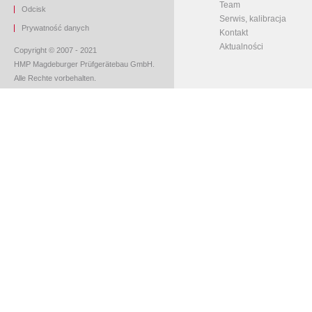
Team
O
dcisk
Serwis, kalibracja
Prywatność danych
Kontakt
Aktualności
Copyright © 2007 - 2021
HMP Magdeburger Prüfgerätebau GmbH.
Alle Rechte vorbehalten.