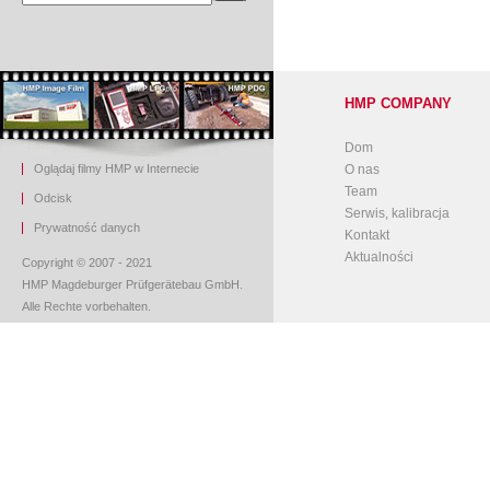
HMP COMPANY
Dom
Oglądaj filmy HMP w Internecie
O nas
Team
O
dcisk
Serwis, kalibracja
Prywatność danych
Kontakt
Aktualności
Copyright © 2007 - 2021
HMP Magdeburger Prüfgerätebau GmbH.
Alle Rechte vorbehalten.