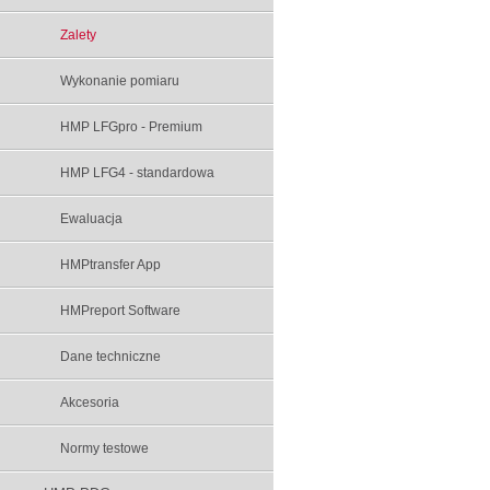
Zalety
Wykonanie pomiaru
HMP LFGpro - Premium
HMP LFG4 - standardowa
Ewaluacja
HMPtransfer App
HMPreport Software
Dane techniczne
Akcesoria
Normy testowe