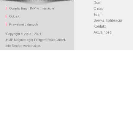
Dom
Oglądaj filmy HMP w Internecie
O nas
Team
O
dcisk
Serwis, kalibracja
Prywatność danych
Kontakt
Aktualności
Copyright © 2007 - 2021
HMP Magdeburger Prüfgerätebau GmbH.
Alle Rechte vorbehalten.