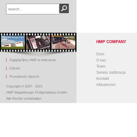
HMP COMPANY
Dom
Oglądaj filmy HMP w Internecie
O nas
Team
O
dcisk
Serwis, kalibracja
Prywatność danych
Kontakt
Aktualności
Copyright © 2007 - 2021
HMP Magdeburger Prüfgerätebau GmbH.
Alle Rechte vorbehalten.