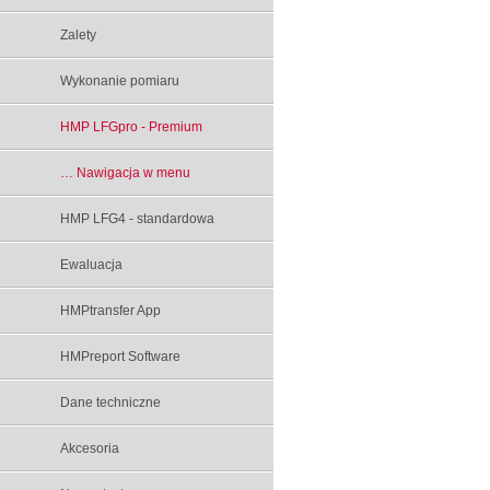
Zalety
Wykonanie pomiaru
HMP LFGpro - Premium
… Nawigacja w menu
HMP LFG4 - standardowa
Ewaluacja
HMPtransfer App
HMPreport Software
Dane techniczne
Akcesoria