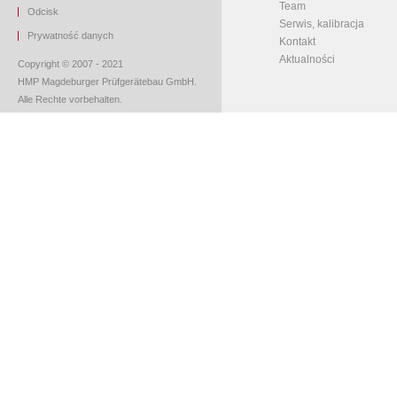
Team
O
dcisk
Serwis, kalibracja
Prywatność danych
Kontakt
Aktualności
Copyright © 2007 - 2021
HMP Magdeburger Prüfgerätebau GmbH.
Alle Rechte vorbehalten.