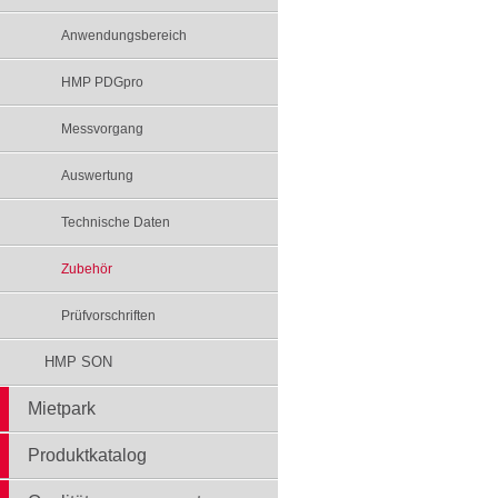
Anwendungsbereich
HMP PDGpro
Messvorgang
Auswertung
Technische Daten
Zubehör
Prüfvorschriften
HMP SON
Mietpark
Produktkatalog