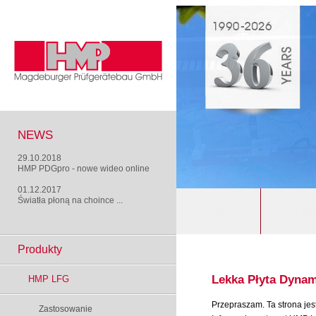
NEWS
29.10.2018
HMP PDGpro - nowe wideo online
01.12.2017
Światła płoną na choince ...
Dom
O na
Produkty
Lekka Płyta Dyna
HMP LFG
Przepraszam. Ta strona jes
Zastosowanie