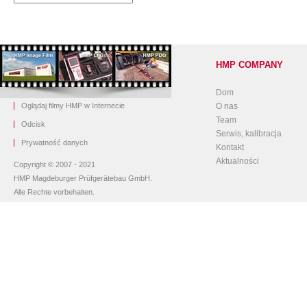
HMP COMPANY
Dom
Oglądaj filmy HMP w Internecie
O nas
Team
O
dcisk
Serwis, kalibracja
Prywatność danych
Kontakt
Aktualności
Copyright © 2007 - 2021
HMP Magdeburger Prüfgerätebau GmbH.
Alle Rechte vorbehalten.