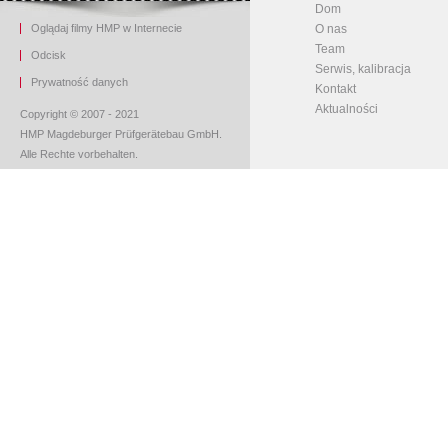
Dom
Oglądaj filmy HMP w Internecie
O nas
Team
O
dcisk
Serwis, kalibracja
Prywatność danych
Kontakt
Aktualności
Copyright © 2007 - 2021
HMP Magdeburger Prüfgerätebau GmbH.
Alle Rechte vorbehalten.