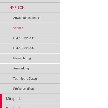
HMP SON
Anwendungsbereich
Vorteile
HMP SONpro-P
HMP SONpro-M
Menüführung
Auswertung
Technische Daten
Prüfvorschriften
Mietpark