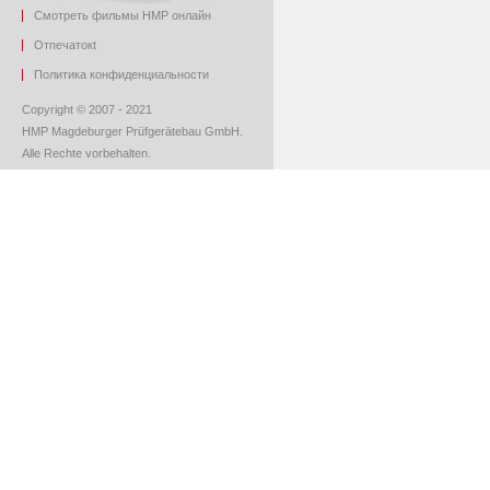
Смотреть фильмы HMP онлайн
O
тпечаток
t
Политика конфиденциальности
Copyright © 2007 - 2021
HMP Magdeburger Prüfgerätebau GmbH.
Alle Rechte vorbehalten.