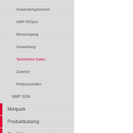
Anwendungsbereich
HMP PDGpro
Messvorgang
Auswertung
Technische Daten
Zubehör
Prüfvorschriften
HMP SON
Mietpark
Produktkatalog