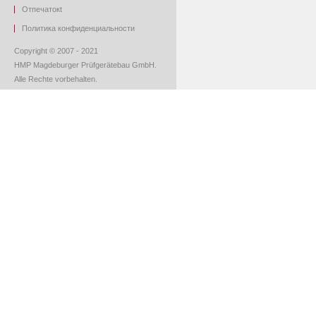
O
тпечаток
t
Политика конфиденциальности
Copyright © 2007 - 2021
HMP Magdeburger Prüfgerätebau GmbH.
Alle Rechte vorbehalten.