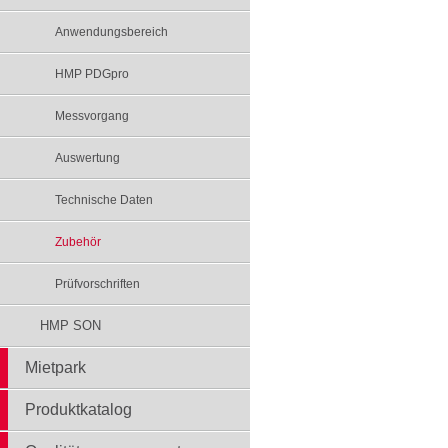
Anwendungsbereich
HMP PDGpro
Messvorgang
Auswertung
Technische Daten
Zubehör
Prüfvorschriften
HMP SON
Mietpark
Produktkatalog