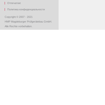
O
тпечаток
t
Политика конфиденциальности
Copyright © 2007 - 2021
HMP Magdeburger Prüfgerätebau GmbH.
Alle Rechte vorbehalten.