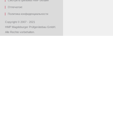
Смотреть фильмы HMP онлайн
O
тпечаток
t
Политика конфиденциальности
Copyright © 2007 - 2021
HMP Magdeburger Prüfgerätebau GmbH.
Alle Rechte vorbehalten.