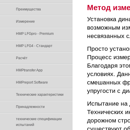
Метод изм
Преимуществa
Установка дин
Измерение
возможным изм
HMP LFGpro - Premium
несвязанных с
HMP LFG4 - Стандарт
Просто устано
Процесс измер
Расчёт
Благодаря это
HMPtransfer App
условиях. Дан
смешанных фра
HMPreport Software
упругости с ди
Технические характеристики
Испытание на 
Принадлежности
Технических и
технические спецификации
дорожном строи
испытаний
существуют о