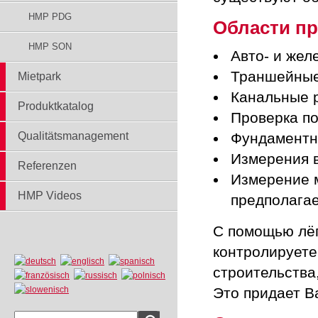
HMP PDG
Области п
HMP SON
Авто- и жел
Траншейные
Mietpark
Канальные 
Produktkatalog
Проверка п
Qualitätsmanagement
Фундаментн
Измерения в
Referenzen
Измерение м
HMP Videos
предполагае
С помощью лёг
контролируете
строительства
Это придает B