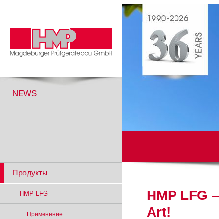
NEWS
Продукты
HMP LFG – 
HMP LFG
Art!
Применение