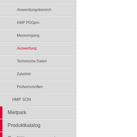
Anwendungsbereich
HMP PDGpro
Messvorgang
Auswertung
Technische Daten
Zubehör
Prüfvorschriften
HMP SON
Mietpark
Produktkatalog