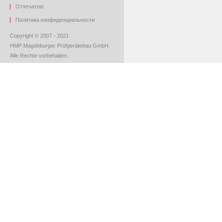
O
тпечаток
t
Политика конфиденциальности
Copyright © 2007 - 2021
HMP Magdeburger Prüfgerätebau GmbH.
Alle Rechte vorbehalten.