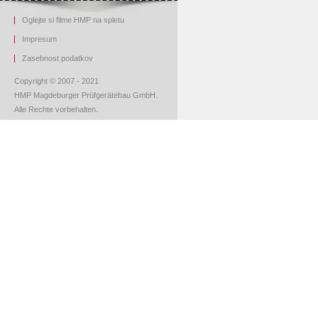
Oglejte si filme HMP na spletu
Impresum
Z
asebnost podatkov
Copyright © 2007 - 2021
HMP Magdeburger Prüfgerätebau GmbH.
Alle Rechte vorbehalten.