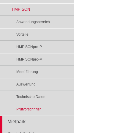
HMP SON
Anwendungsbereich
Vorteile
HMP SONpro-P
HMP SONpro-M
Menüführung
Auswertung
Technische Daten
Prüfvorschriften
Mietpark