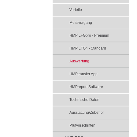
Vorteile
Messvorgang
HMP LFGpro - Premium
HMP LFG4 - Standard
Auswertung
HMPtransfer App
HMPreport Software
Technische Daten
Ausstattung/Zubehör
Prüfvorschriften