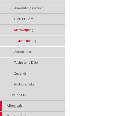
Anwendungsbereich
HMP PDGpro
Messvorgang
... Menüführung
Auswertung
Technische Daten
Zubehör
Prüfvorschriften
HMP SON
Mietpark