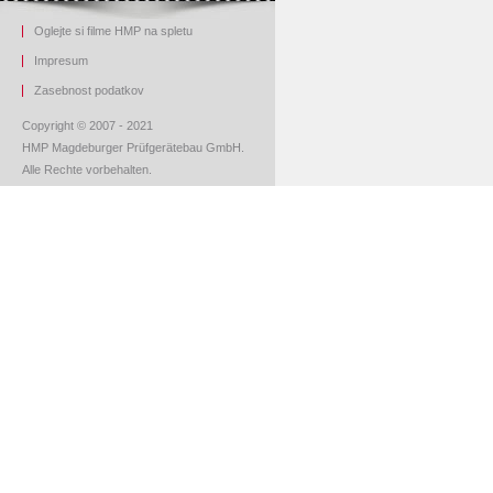
Oglejte si filme HMP na spletu
Impresum
Z
asebnost podatkov
Copyright © 2007 - 2021
HMP Magdeburger Prüfgerätebau GmbH.
Alle Rechte vorbehalten.