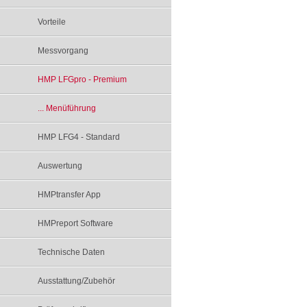
Vorteile
Messvorgang
HMP LFGpro - Premium
... Menüführung
HMP LFG4 - Standard
Auswertung
HMPtransfer App
HMPreport Software
Technische Daten
Ausstattung/Zubehör