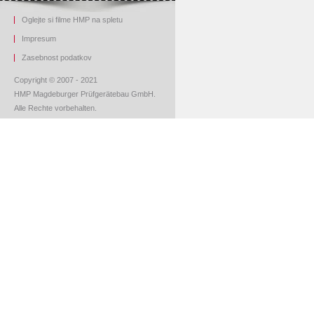
Oglejte si filme HMP na spletu
Impresum
Z
asebnost podatkov
Copyright © 2007 - 2021
HMP Magdeburger Prüfgerätebau GmbH.
Alle Rechte vorbehalten.