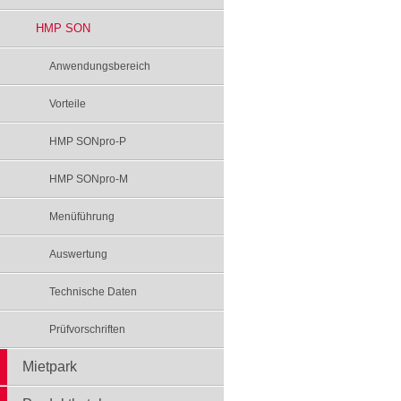
HMP SON
Anwendungsbereich
Vorteile
HMP SONpro-P
HMP SONpro-M
Menüführung
Auswertung
Technische Daten
Prüfvorschriften
Mietpark