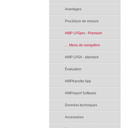
Avantages
Procédure de mesure
HMP LFGpro - Premium
… Menu de navigation
HMP LFG4 - standard
Évaluation
HMPtransfer App
HMPreport Software
Données techniques
Accessoires