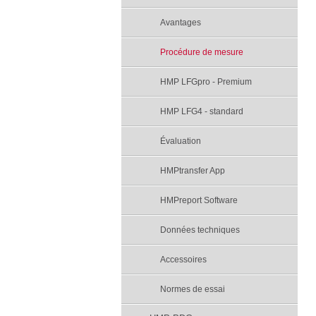
Avantages
Procédure de mesure
HMP LFGpro - Premium
HMP LFG4 - standard
Évaluation
HMPtransfer App
HMPreport Software
Données techniques
Accessoires
Normes de essai