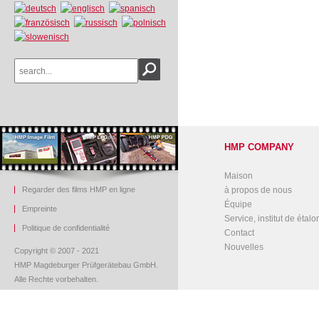
HMP COMPANY
Maison
Regarder des films HMP en ligne
à propos de nous
Équipe
Empreinte
Service, institut de étal
Politique de confidentialité
Contact
Nouvelles
Copyright © 2007 - 2021
HMP Magdeburger Prüfgerätebau GmbH.
Alle Rechte vorbehalten.