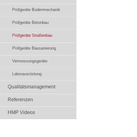
Prüfgeräte Bodenmechanik
Prüfgeräte Betonbau
Prüfgeräte Straßenbau
Prüfgeräte Bausanierung
Vermessungsgeräte
Laborausrüstung
Qualitätsmanagement
Referenzen
HMP Videos