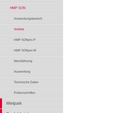
HMP SON
Anwendungsbereich
Vorteile
HMP SONpro-P
HMP SONpro-M
Menüführung
Auswertung
Technische Daten
Prüfvorschriften
Mietpark