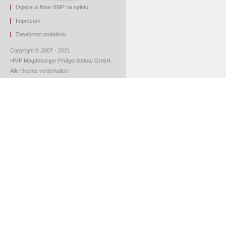
Oglejte si filme HMP na spletu
Impresum
Z
asebnost podatkov
Copyright © 2007 - 2021
HMP Magdeburger Prüfgerätebau GmbH.
Alle Rechte vorbehalten.