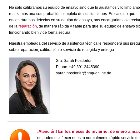
No solo calibramos su equipo de ensayo sino que lo ajustamos y lo limpiamo
realizamos una comprobación completa de sus funciones. En caso de que
encontráramos defectos en su equipo de ensayo, nos encargaríamos direct
de la
reparación
, de manera rápida y fiable para que su equipo de ensayo si
funcionando bien y de forma segura.
Nuestra empleada del servicio de asistencia técnica le responderá sus preg
sobre reparación, calibración o servicio de recogida y entrega
Sra. Sarah Posdorfer
Phone: +49 391 2445390
sarah.posdorfer@hmp-online.de
¡Atención! En los meses de invierno, de enero a mar
no podemos ofrecer nuestro normalmente rápido servicio de c