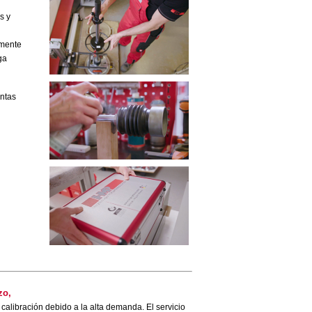
s y
amente
ga
untas
zo,
alibración debido a la alta demanda. El servicio