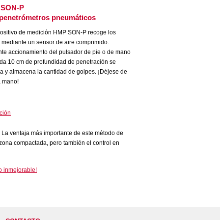
 SON-P
 penetrómetros pneumáticos
positivo de medición HMP SON-P recoge los
 mediante un sensor de aire comprimido.
te accionamiento del pulsador de pie o de mano
ada 10 cm de profundidad de penetración se
ica y almacena la cantidad de golpes. ¡Déjese de
 a mano!
ación
.
. La ventaja más importante de este método de
a zona compactada, pero también el control en
o inmejorable!