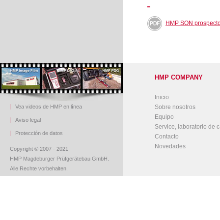
HMP SON prospect
HMP COMPANY
Inicio
Vea videos de HMP en línea
Sobre nosotros
Equipo
Aviso legal
Service, laboratorio de c
Protección de datos
Contacto
Novedades
Copyright © 2007 - 2021
HMP Magdeburger Prüfgerätebau GmbH.
Alle Rechte vorbehalten.