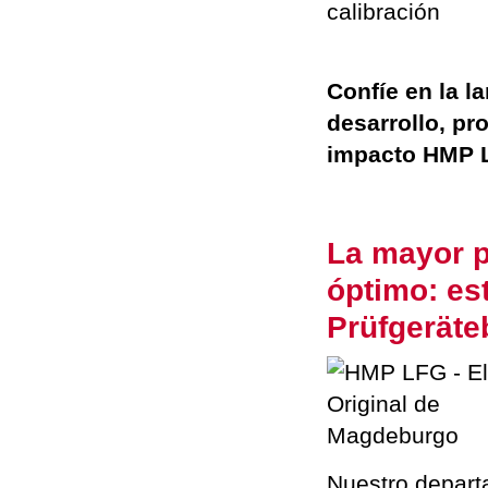
Confíe en la l
desarrollo, pr
impacto HMP 
.
La mayor p
óptimo: es
Prüfgerät
Nuestro depart