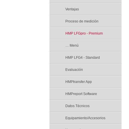
Ventajas
Proceso de medición
HMP LFGpro - Premium
… Menú
HMP LFG4 - Standard
Evaluación
HMPtransfer App
HMPreport Software
Datos Técnicos
Equipamiento/Accesorios