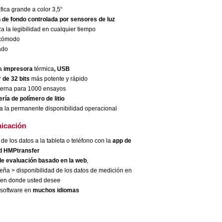
fica grande a color 3,5“
 de fondo controlada por sensores de luz
 la legibilidad en cualquier tiempo
cómodo
ado
a
impresora
térmica
, USB
 de 32 bits
más potente y rápido
terna para 1000 ensayos
ría de polímero de litio
 la permanente disponibilidad operacional
icación
de los datos a la tableta o teléfono con la
app de
d HMPtransfer
e evaluación basado en la web
,
eña > disponibilidad de los datos de medición en
 en donde usted desee
software en
muchos idiomas