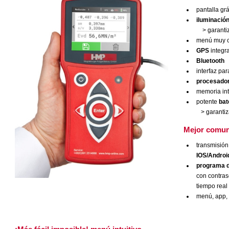
pantalla grá
iluminación
> garantiza
menú muy 
GPS
integr
Bluetooth
interfaz par
procesador
memoria in
potente
bate
> garantiza
Mejor comun
transmisión 
IOS/Androi
programa d
con contras
tiempo real
menú, app, 