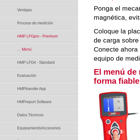
Ponga el mecan
Ventajas
magnética, evi
Proceso de medición
Coloque la pla
HMP LFGpro - Premium
de carga sobre 
Conecte ahora 
… Menú
equipo de medi
HMP LFG4 - Standard
El menú de 
Evaluación
forma fiable
HMPtransfer App
HMPreport Software
Datos Técnicos
Equipamiento/Accesorios