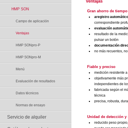
Ventajas
HMP SON
Gran ahorro de tiempo 
aregistro automátic
Campo de aplicación
correspondiente prof
evaluación automáti
Ventajas
resultado de la medi
pulsar un botón
HMP SONpro-P
documentación direc
no más recuentos, n
HMP SONpro-M
Fiable y preciso
Menú
medición resistente a 
objetivamente más pr
Evaluación de resultados
independientes de los
fabricada según el m
Datos técnicos
técnica
precisa, robusta, dur
Normas de ensayo
Servicio de alquiler
Unidad de detección y
reducido peso propio