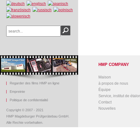
HMP COMPANY
Maison
Regarder des films HMP en ligne
à propos de nous
Équipe
Empreinte
Service, institut de étal
Politique de confidentialité
Contact
Nouvelles
Copyright © 2007 - 2021
HMP Magdeburger Prüfgerätebau GmbH.
Alle Rechte vorbehalten.