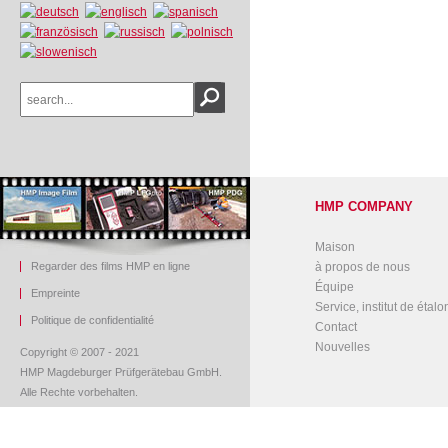
HMP COMPANY
Maison
Regarder des films HMP en ligne
à propos de nous
Équipe
Empreinte
Service, institut de étal
Politique de confidentialité
Contact
Nouvelles
Copyright © 2007 - 2021
HMP Magdeburger Prüfgerätebau GmbH.
Alle Rechte vorbehalten.